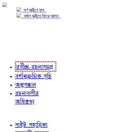
পূর্ণ স্ক্রীনে যান
নর্মাল স্ক্রীনে ফিরে আসুন
প্রকল্প সম্বন্ধে
প্রকল্প রূপায়ণে
রবীন্দ্র-রচনাবলী
রবীন্দ্র-রচনাসমগ্র
বর্ণানুক্রমিক সূচি
অনুসন্ধান
রচনাবলীর
অধিতথ্য
জ্ঞাতব্য বিষয়
সাইট সহায়িকা