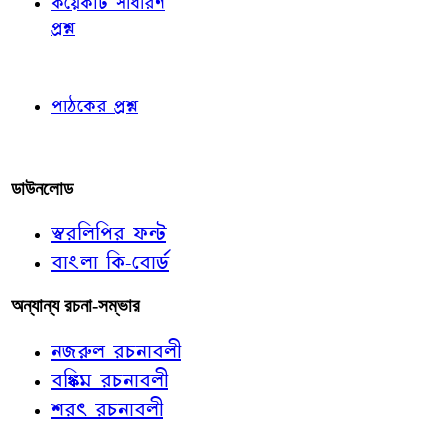
কয়েকটি সাধারণ
প্রশ্ন
পাঠকের চোখে
পাঠকের প্রশ্ন
আমাদের লিখুন
ডাউনলোড
স্বরলিপির ফন্ট
বাংলা কি-বোর্ড
অন্যান্য রচনা-সম্ভার
নজরুল রচনাবলী
বঙ্কিম রচনাবলী
শরৎ রচনাবলী