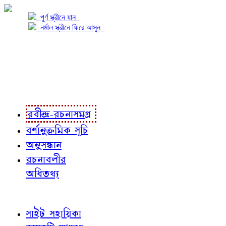
পূর্ণ স্ক্রীনে যান
নর্মাল স্ক্রীনে ফিরে আসুন
প্রকল্প সম্বন্ধে
প্রকল্প রূপায়ণে
রবীন্দ্র-রচনাবলী
রবীন্দ্র-রচনাসমগ্র
বর্ণানুক্রমিক সূচি
অনুসন্ধান
রচনাবলীর
অধিতথ্য
জ্ঞাতব্য বিষয়
সাইট সহায়িকা