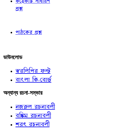
কয়েকটি সাধারণ
প্রশ্ন
পাঠকের চোখে
পাঠকের প্রশ্ন
আমাদের লিখুন
ডাউনলোড
স্বরলিপির ফন্ট
বাংলা কি-বোর্ড
অন্যান্য রচনা-সম্ভার
নজরুল রচনাবলী
বঙ্কিম রচনাবলী
শরৎ রচনাবলী