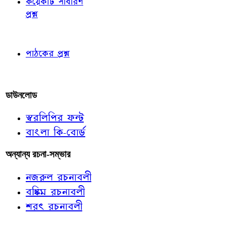
কয়েকটি সাধারণ
প্রশ্ন
পাঠকের চোখে
পাঠকের প্রশ্ন
আমাদের লিখুন
ডাউনলোড
স্বরলিপির ফন্ট
বাংলা কি-বোর্ড
অন্যান্য রচনা-সম্ভার
নজরুল রচনাবলী
বঙ্কিম রচনাবলী
শরৎ রচনাবলী