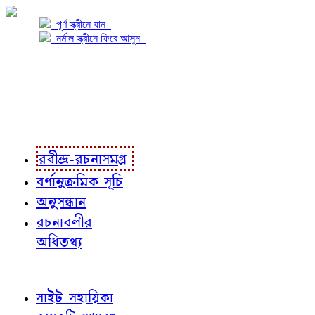
পূর্ণ স্ক্রীনে যান
নর্মাল স্ক্রীনে ফিরে আসুন
প্রকল্প সম্বন্ধে
প্রকল্প রূপায়ণে
রবীন্দ্র-রচনাবলী
রবীন্দ্র-রচনাসমগ্র
বর্ণানুক্রমিক সূচি
অনুসন্ধান
রচনাবলীর
অধিতথ্য
জ্ঞাতব্য বিষয়
সাইট সহায়িকা