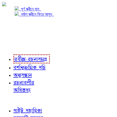
পূর্ণ স্ক্রীনে যান
নর্মাল স্ক্রীনে ফিরে আসুন
প্রকল্প সম্বন্ধে
প্রকল্প রূপায়ণে
রবীন্দ্র-রচনাবলী
রবীন্দ্র-রচনাসমগ্র
বর্ণানুক্রমিক সূচি
অনুসন্ধান
রচনাবলীর
অধিতথ্য
জ্ঞাতব্য বিষয়
সাইট সহায়িকা