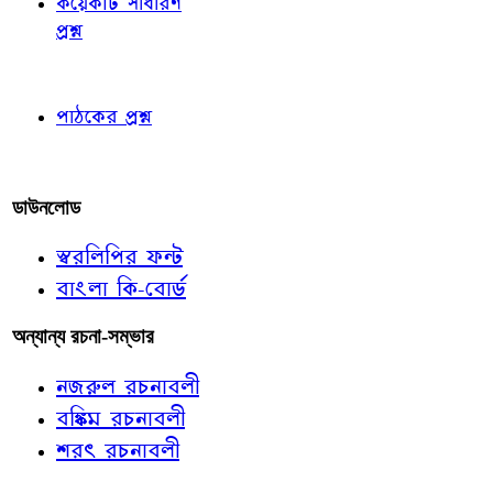
কয়েকটি সাধারণ
প্রশ্ন
পাঠকের চোখে
পাঠকের প্রশ্ন
আমাদের লিখুন
ডাউনলোড
স্বরলিপির ফন্ট
বাংলা কি-বোর্ড
অন্যান্য রচনা-সম্ভার
নজরুল রচনাবলী
বঙ্কিম রচনাবলী
শরৎ রচনাবলী