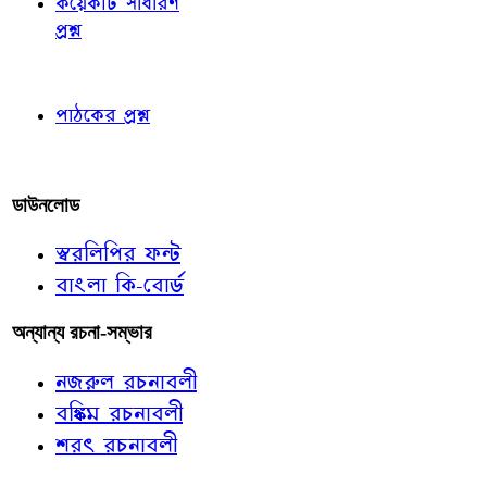
কয়েকটি সাধারণ
প্রশ্ন
পাঠকের চোখে
পাঠকের প্রশ্ন
আমাদের লিখুন
ডাউনলোড
স্বরলিপির ফন্ট
বাংলা কি-বোর্ড
অন্যান্য রচনা-সম্ভার
নজরুল রচনাবলী
বঙ্কিম রচনাবলী
শরৎ রচনাবলী