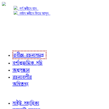
পূর্ণ স্ক্রীনে যান
নর্মাল স্ক্রীনে ফিরে আসুন
প্রকল্প সম্বন্ধে
প্রকল্প রূপায়ণে
রবীন্দ্র-রচনাবলী
রবীন্দ্র-রচনাসমগ্র
বর্ণানুক্রমিক সূচি
অনুসন্ধান
রচনাবলীর
অধিতথ্য
জ্ঞাতব্য বিষয়
সাইট সহায়িকা