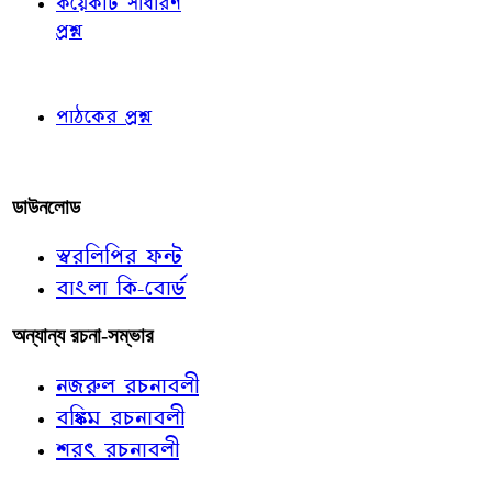
কয়েকটি সাধারণ
প্রশ্ন
পাঠকের চোখে
পাঠকের প্রশ্ন
আমাদের লিখুন
ডাউনলোড
স্বরলিপির ফন্ট
বাংলা কি-বোর্ড
অন্যান্য রচনা-সম্ভার
নজরুল রচনাবলী
বঙ্কিম রচনাবলী
শরৎ রচনাবলী