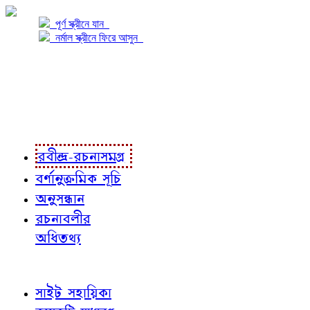
পূর্ণ স্ক্রীনে যান
নর্মাল স্ক্রীনে ফিরে আসুন
প্রকল্প সম্বন্ধে
প্রকল্প রূপায়ণে
রবীন্দ্র-রচনাবলী
রবীন্দ্র-রচনাসমগ্র
বর্ণানুক্রমিক সূচি
অনুসন্ধান
রচনাবলীর
অধিতথ্য
জ্ঞাতব্য বিষয়
সাইট সহায়িকা