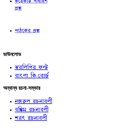
কয়েকটি সাধারণ
প্রশ্ন
পাঠকের চোখে
পাঠকের প্রশ্ন
আমাদের লিখুন
ডাউনলোড
স্বরলিপির ফন্ট
বাংলা কি-বোর্ড
অন্যান্য রচনা-সম্ভার
নজরুল রচনাবলী
বঙ্কিম রচনাবলী
শরৎ রচনাবলী