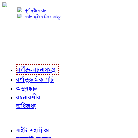
পূর্ণ স্ক্রীনে যান
নর্মাল স্ক্রীনে ফিরে আসুন
প্রকল্প সম্বন্ধে
প্রকল্প রূপায়ণে
রবীন্দ্র-রচনাবলী
রবীন্দ্র-রচনাসমগ্র
বর্ণানুক্রমিক সূচি
অনুসন্ধান
রচনাবলীর
অধিতথ্য
জ্ঞাতব্য বিষয়
সাইট সহায়িকা