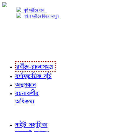
পূর্ণ স্ক্রীনে যান
নর্মাল স্ক্রীনে ফিরে আসুন
প্রকল্প সম্বন্ধে
প্রকল্প রূপায়ণে
রবীন্দ্র-রচনাবলী
রবীন্দ্র-রচনাসমগ্র
বর্ণানুক্রমিক সূচি
অনুসন্ধান
রচনাবলীর
অধিতথ্য
জ্ঞাতব্য বিষয়
সাইট সহায়িকা