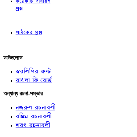
কয়েকটি সাধারণ
প্রশ্ন
পাঠকের চোখে
পাঠকের প্রশ্ন
আমাদের লিখুন
ডাউনলোড
স্বরলিপির ফন্ট
বাংলা কি-বোর্ড
অন্যান্য রচনা-সম্ভার
নজরুল রচনাবলী
বঙ্কিম রচনাবলী
শরৎ রচনাবলী