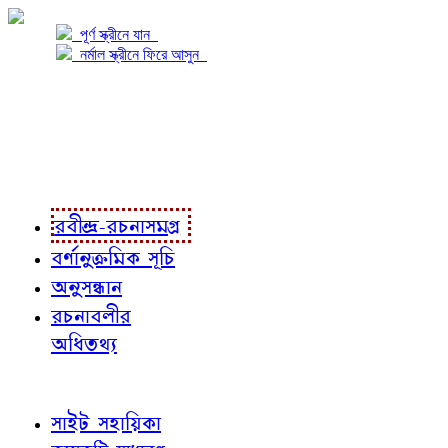
পূর্ণ স্ক্রীনে যান
নর্মাল স্ক্রীনে ফিরে আসুন
প্রকল্প সম্বন্ধে
প্রকল্প রূপায়ণে
রবীন্দ্র-রচনাবলী
রবীন্দ্র-রচনাসমগ্র
বর্ণানুক্রমিক সূচি
অনুসন্ধান
রচনাবলীর
অধিতথ্য
জ্ঞাতব্য বিষয়
সাইট সহায়িকা