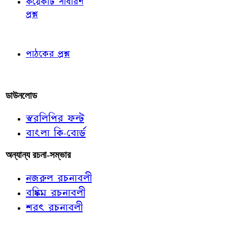
কয়েকটি সাধারণ
প্রশ্ন
পাঠকের চোখে
পাঠকের প্রশ্ন
আমাদের লিখুন
ডাউনলোড
স্বরলিপির ফন্ট
বাংলা কি-বোর্ড
অন্যান্য রচনা-সম্ভার
নজরুল রচনাবলী
বঙ্কিম রচনাবলী
শরৎ রচনাবলী