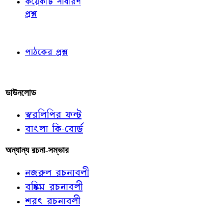
কয়েকটি সাধারণ
প্রশ্ন
পাঠকের চোখে
পাঠকের প্রশ্ন
আমাদের লিখুন
ডাউনলোড
স্বরলিপির ফন্ট
বাংলা কি-বোর্ড
অন্যান্য রচনা-সম্ভার
নজরুল রচনাবলী
বঙ্কিম রচনাবলী
শরৎ রচনাবলী