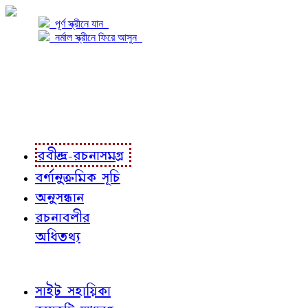
পূর্ণ স্ক্রীনে যান
নর্মাল স্ক্রীনে ফিরে আসুন
প্রকল্প সম্বন্ধে
প্রকল্প রূপায়ণে
রবীন্দ্র-রচনাবলী
রবীন্দ্র-রচনাসমগ্র
বর্ণানুক্রমিক সূচি
অনুসন্ধান
রচনাবলীর
অধিতথ্য
জ্ঞাতব্য বিষয়
সাইট সহায়িকা