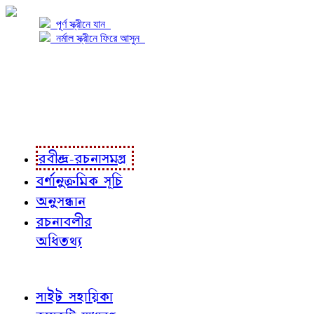
পূর্ণ স্ক্রীনে যান
নর্মাল স্ক্রীনে ফিরে আসুন
প্রকল্প সম্বন্ধে
প্রকল্প রূপায়ণে
রবীন্দ্র-রচনাবলী
রবীন্দ্র-রচনাসমগ্র
বর্ণানুক্রমিক সূচি
অনুসন্ধান
রচনাবলীর
অধিতথ্য
জ্ঞাতব্য বিষয়
সাইট সহায়িকা