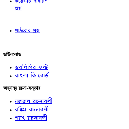
কয়েকটি সাধারণ
প্রশ্ন
পাঠকের চোখে
পাঠকের প্রশ্ন
আমাদের লিখুন
ডাউনলোড
স্বরলিপির ফন্ট
বাংলা কি-বোর্ড
অন্যান্য রচনা-সম্ভার
নজরুল রচনাবলী
বঙ্কিম রচনাবলী
শরৎ রচনাবলী