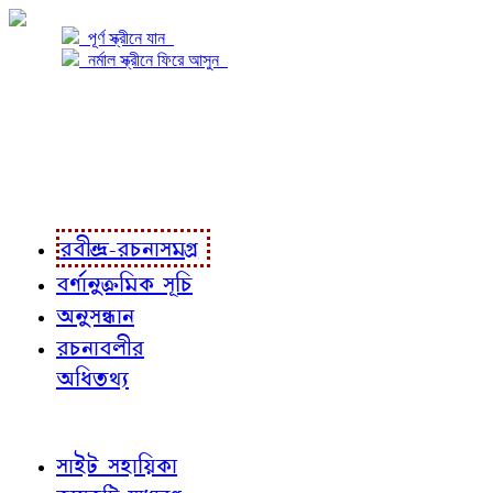
পূর্ণ স্ক্রীনে যান
নর্মাল স্ক্রীনে ফিরে আসুন
প্রকল্প সম্বন্ধে
প্রকল্প রূপায়ণে
রবীন্দ্র-রচনাবলী
রবীন্দ্র-রচনাসমগ্র
বর্ণানুক্রমিক সূচি
অনুসন্ধান
রচনাবলীর
অধিতথ্য
জ্ঞাতব্য বিষয়
সাইট সহায়িকা