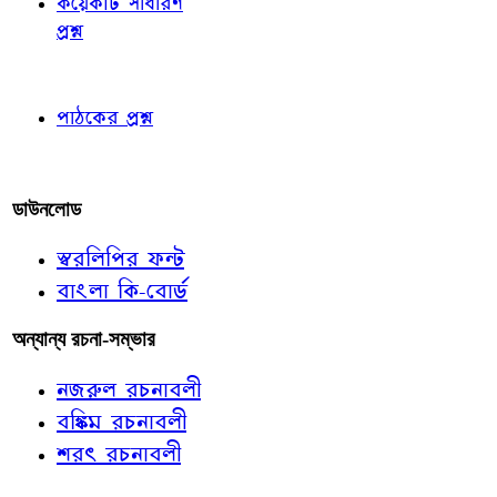
কয়েকটি সাধারণ
প্রশ্ন
পাঠকের চোখে
পাঠকের প্রশ্ন
আমাদের লিখুন
ডাউনলোড
স্বরলিপির ফন্ট
বাংলা কি-বোর্ড
অন্যান্য রচনা-সম্ভার
নজরুল রচনাবলী
বঙ্কিম রচনাবলী
শরৎ রচনাবলী