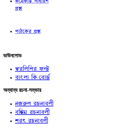
কয়েকটি সাধারণ
প্রশ্ন
পাঠকের চোখে
পাঠকের প্রশ্ন
আমাদের লিখুন
ডাউনলোড
স্বরলিপির ফন্ট
বাংলা কি-বোর্ড
অন্যান্য রচনা-সম্ভার
নজরুল রচনাবলী
বঙ্কিম রচনাবলী
শরৎ রচনাবলী