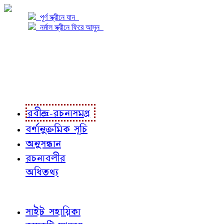
পূর্ণ স্ক্রীনে যান
নর্মাল স্ক্রীনে ফিরে আসুন
প্রকল্প সম্বন্ধে
প্রকল্প রূপায়ণে
রবীন্দ্র-রচনাবলী
রবীন্দ্র-রচনাসমগ্র
বর্ণানুক্রমিক সূচি
অনুসন্ধান
রচনাবলীর
অধিতথ্য
জ্ঞাতব্য বিষয়
সাইট সহায়িকা