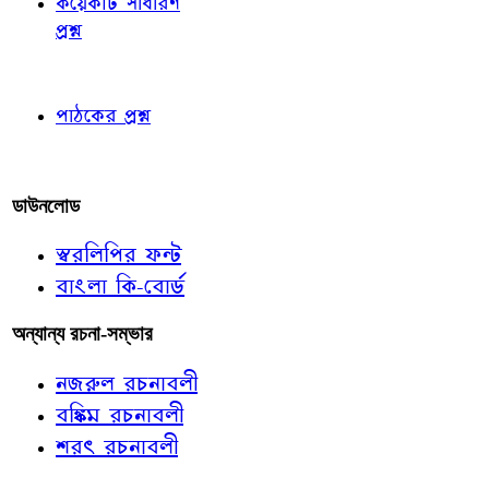
কয়েকটি সাধারণ
প্রশ্ন
পাঠকের চোখে
পাঠকের প্রশ্ন
আমাদের লিখুন
ডাউনলোড
স্বরলিপির ফন্ট
বাংলা কি-বোর্ড
অন্যান্য রচনা-সম্ভার
নজরুল রচনাবলী
বঙ্কিম রচনাবলী
শরৎ রচনাবলী