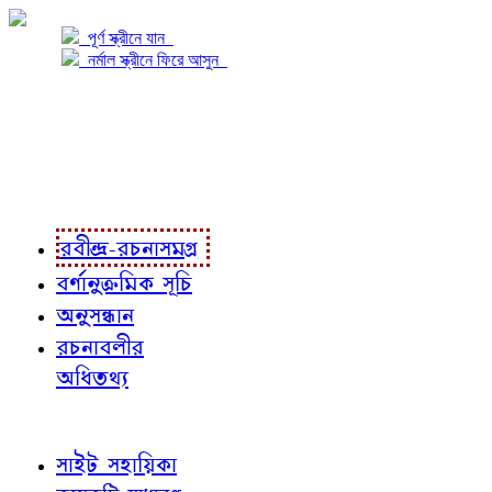
পূর্ণ স্ক্রীনে যান
নর্মাল স্ক্রীনে ফিরে আসুন
প্রকল্প সম্বন্ধে
প্রকল্প রূপায়ণে
রবীন্দ্র-রচনাবলী
রবীন্দ্র-রচনাসমগ্র
বর্ণানুক্রমিক সূচি
অনুসন্ধান
রচনাবলীর
অধিতথ্য
জ্ঞাতব্য বিষয়
সাইট সহায়িকা