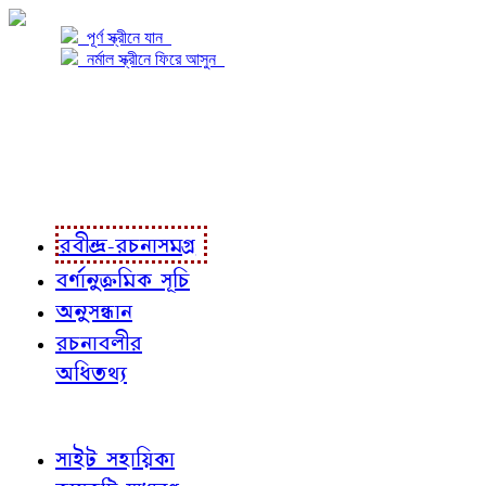
পূর্ণ স্ক্রীনে যান
নর্মাল স্ক্রীনে ফিরে আসুন
প্রকল্প সম্বন্ধে
প্রকল্প রূপায়ণে
রবীন্দ্র-রচনাবলী
রবীন্দ্র-রচনাসমগ্র
বর্ণানুক্রমিক সূচি
অনুসন্ধান
রচনাবলীর
অধিতথ্য
জ্ঞাতব্য বিষয়
সাইট সহায়িকা