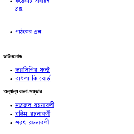
কয়েকটি সাধারণ
প্রশ্ন
পাঠকের চোখে
পাঠকের প্রশ্ন
আমাদের লিখুন
ডাউনলোড
স্বরলিপির ফন্ট
বাংলা কি-বোর্ড
অন্যান্য রচনা-সম্ভার
নজরুল রচনাবলী
বঙ্কিম রচনাবলী
শরৎ রচনাবলী