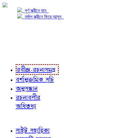
পূর্ণ স্ক্রীনে যান
নর্মাল স্ক্রীনে ফিরে আসুন
প্রকল্প সম্বন্ধে
প্রকল্প রূপায়ণে
রবীন্দ্র-রচনাবলী
রবীন্দ্র-রচনাসমগ্র
বর্ণানুক্রমিক সূচি
অনুসন্ধান
রচনাবলীর
অধিতথ্য
জ্ঞাতব্য বিষয়
সাইট সহায়িকা