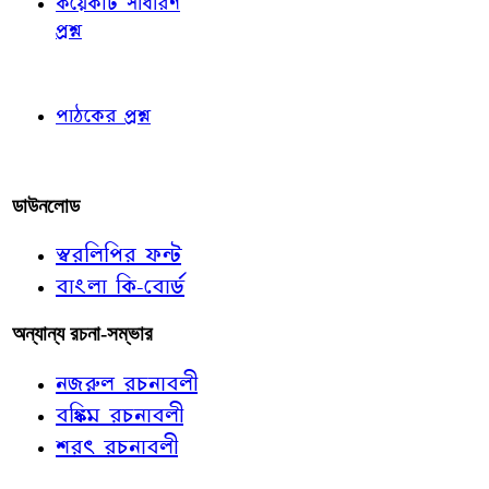
কয়েকটি সাধারণ
প্রশ্ন
পাঠকের চোখে
পাঠকের প্রশ্ন
আমাদের লিখুন
ডাউনলোড
স্বরলিপির ফন্ট
বাংলা কি-বোর্ড
অন্যান্য রচনা-সম্ভার
নজরুল রচনাবলী
বঙ্কিম রচনাবলী
শরৎ রচনাবলী