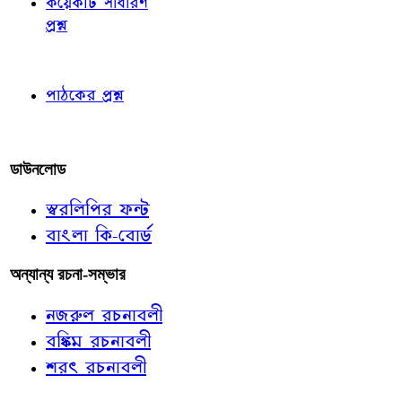
কয়েকটি সাধারণ
প্রশ্ন
পাঠকের চোখে
পাঠকের প্রশ্ন
আমাদের লিখুন
ডাউনলোড
স্বরলিপির ফন্ট
বাংলা কি-বোর্ড
অন্যান্য রচনা-সম্ভার
নজরুল রচনাবলী
বঙ্কিম রচনাবলী
শরৎ রচনাবলী