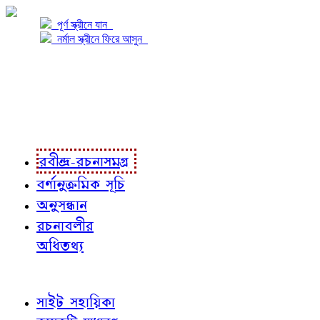
পূর্ণ স্ক্রীনে যান
নর্মাল স্ক্রীনে ফিরে আসুন
প্রকল্প সম্বন্ধে
প্রকল্প রূপায়ণে
রবীন্দ্র-রচনাবলী
রবীন্দ্র-রচনাসমগ্র
বর্ণানুক্রমিক সূচি
অনুসন্ধান
রচনাবলীর
অধিতথ্য
জ্ঞাতব্য বিষয়
সাইট সহায়িকা