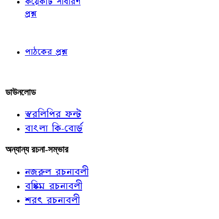
কয়েকটি সাধারণ
প্রশ্ন
পাঠকের চোখে
পাঠকের প্রশ্ন
আমাদের লিখুন
ডাউনলোড
স্বরলিপির ফন্ট
বাংলা কি-বোর্ড
অন্যান্য রচনা-সম্ভার
নজরুল রচনাবলী
বঙ্কিম রচনাবলী
শরৎ রচনাবলী