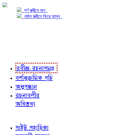
পূর্ণ স্ক্রীনে যান
নর্মাল স্ক্রীনে ফিরে আসুন
প্রকল্প সম্বন্ধে
প্রকল্প রূপায়ণে
রবীন্দ্র-রচনাবলী
রবীন্দ্র-রচনাসমগ্র
বর্ণানুক্রমিক সূচি
অনুসন্ধান
রচনাবলীর
অধিতথ্য
জ্ঞাতব্য বিষয়
সাইট সহায়িকা