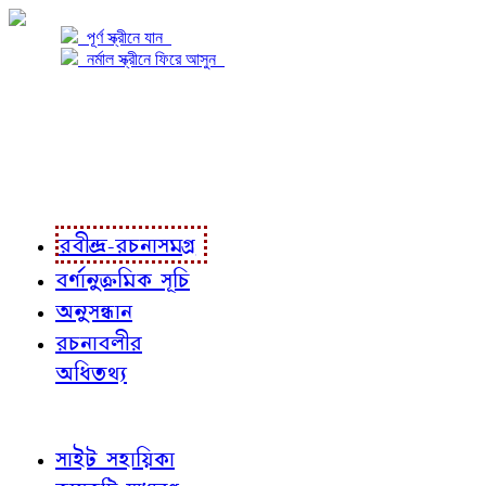
পূর্ণ স্ক্রীনে যান
নর্মাল স্ক্রীনে ফিরে আসুন
প্রকল্প সম্বন্ধে
প্রকল্প রূপায়ণে
রবীন্দ্র-রচনাবলী
রবীন্দ্র-রচনাসমগ্র
বর্ণানুক্রমিক সূচি
অনুসন্ধান
রচনাবলীর
অধিতথ্য
জ্ঞাতব্য বিষয়
সাইট সহায়িকা