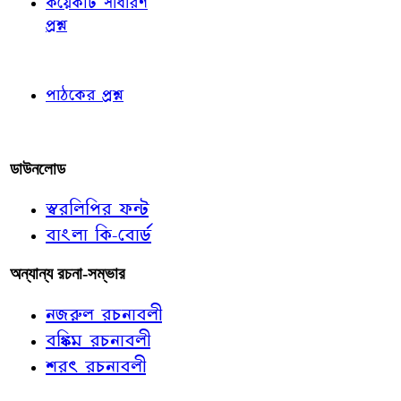
কয়েকটি সাধারণ
প্রশ্ন
পাঠকের চোখে
পাঠকের প্রশ্ন
আমাদের লিখুন
ডাউনলোড
স্বরলিপির ফন্ট
বাংলা কি-বোর্ড
অন্যান্য রচনা-সম্ভার
নজরুল রচনাবলী
বঙ্কিম রচনাবলী
শরৎ রচনাবলী