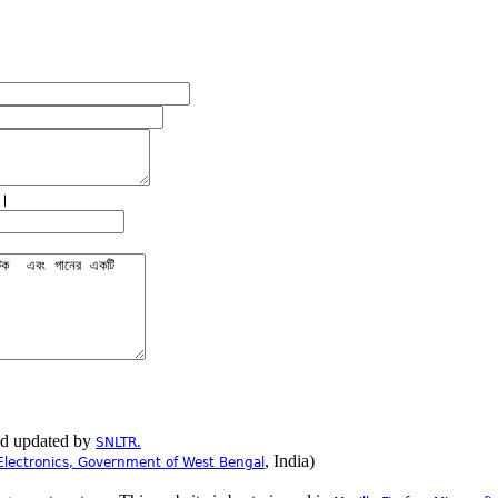
ে।
nd updated by
SNLTR.
, India)
Electronics, Government of West Bengal