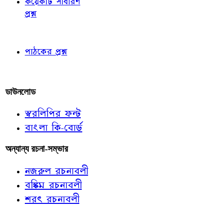
কয়েকটি সাধারণ
প্রশ্ন
পাঠকের চোখে
পাঠকের প্রশ্ন
আমাদের লিখুন
ডাউনলোড
স্বরলিপির ফন্ট
বাংলা কি-বোর্ড
অন্যান্য রচনা-সম্ভার
নজরুল রচনাবলী
বঙ্কিম রচনাবলী
শরৎ রচনাবলী