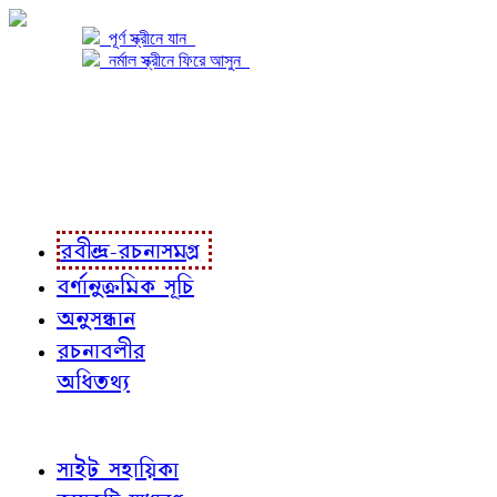
পূর্ণ স্ক্রীনে যান
নর্মাল স্ক্রীনে ফিরে আসুন
প্রকল্প সম্বন্ধে
প্রকল্প রূপায়ণে
রবীন্দ্র-রচনাবলী
রবীন্দ্র-রচনাসমগ্র
বর্ণানুক্রমিক সূচি
অনুসন্ধান
রচনাবলীর
অধিতথ্য
জ্ঞাতব্য বিষয়
সাইট সহায়িকা