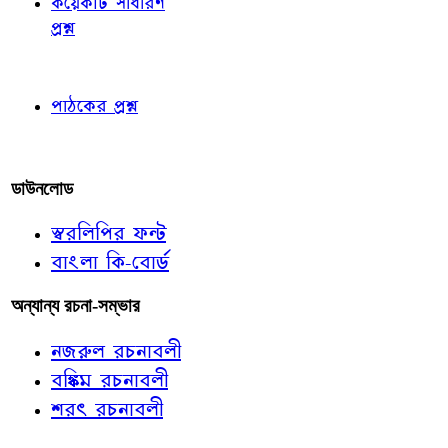
কয়েকটি সাধারণ
প্রশ্ন
পাঠকের চোখে
পাঠকের প্রশ্ন
আমাদের লিখুন
ডাউনলোড
স্বরলিপির ফন্ট
বাংলা কি-বোর্ড
অন্যান্য রচনা-সম্ভার
নজরুল রচনাবলী
বঙ্কিম রচনাবলী
শরৎ রচনাবলী