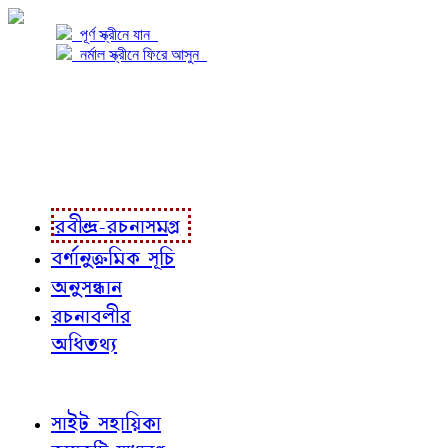
পূর্ণ স্ক্রীনে যান
নর্মাল স্ক্রীনে ফিরে আসুন
প্রকল্প সম্বন্ধে
প্রকল্প রূপায়ণে
রবীন্দ্র-রচনাবলী
রবীন্দ্র-রচনাসমগ্র
বর্ণানুক্রমিক সূচি
অনুসন্ধান
রচনাবলীর
অধিতথ্য
জ্ঞাতব্য বিষয়
সাইট সহায়িকা