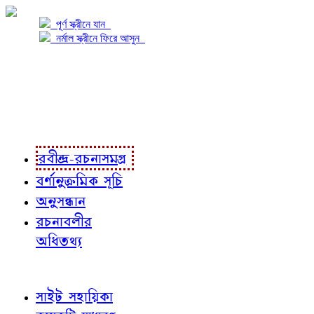
পূর্ণ স্ক্রীনে যান
নর্মাল স্ক্রীনে ফিরে আসুন
প্রকল্প সম্বন্ধে
প্রকল্প রূপায়ণে
রবীন্দ্র-রচনাবলী
রবীন্দ্র-রচনাসমগ্র
বর্ণানুক্রমিক সূচি
অনুসন্ধান
রচনাবলীর
অধিতথ্য
জ্ঞাতব্য বিষয়
সাইট সহায়িকা