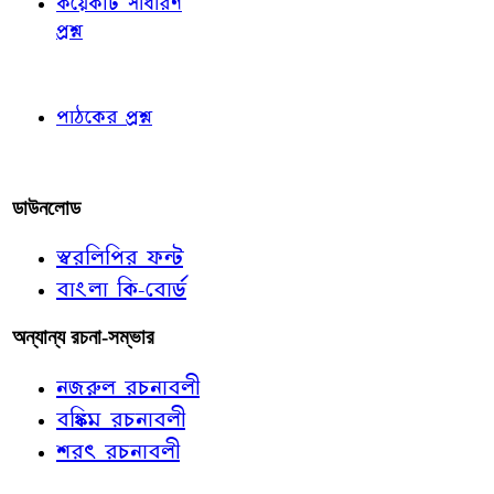
কয়েকটি সাধারণ
প্রশ্ন
পাঠকের চোখে
পাঠকের প্রশ্ন
আমাদের লিখুন
ডাউনলোড
স্বরলিপির ফন্ট
বাংলা কি-বোর্ড
অন্যান্য রচনা-সম্ভার
নজরুল রচনাবলী
বঙ্কিম রচনাবলী
শরৎ রচনাবলী