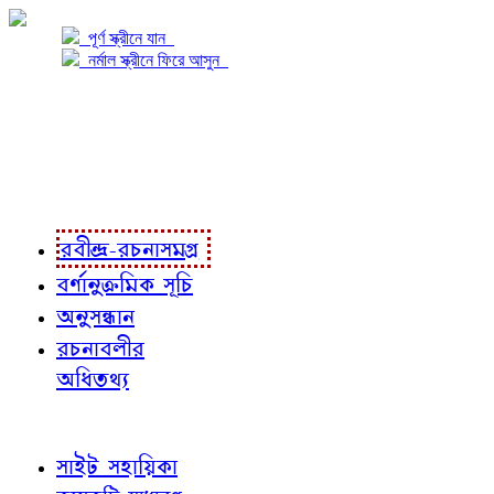
পূর্ণ স্ক্রীনে যান
নর্মাল স্ক্রীনে ফিরে আসুন
প্রকল্প সম্বন্ধে
প্রকল্প রূপায়ণে
রবীন্দ্র-রচনাবলী
রবীন্দ্র-রচনাসমগ্র
বর্ণানুক্রমিক সূচি
অনুসন্ধান
রচনাবলীর
অধিতথ্য
জ্ঞাতব্য বিষয়
সাইট সহায়িকা