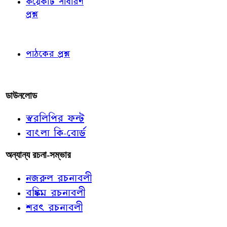
কয়েকটি সাধারণ
প্রশ্ন
পাঠকের চোখে
পাঠকের প্রশ্ন
আমাদের লিখুন
ডাউনলোড
স্বরলিপির ফন্ট
বাংলা কি-বোর্ড
অন্যান্য রচনা-সম্ভার
নজরুল রচনাবলী
বঙ্কিম রচনাবলী
শরৎ রচনাবলী