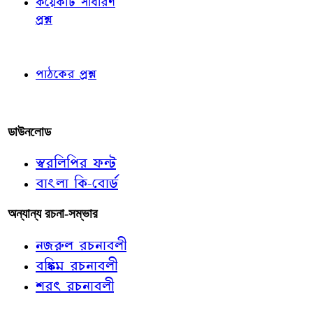
কয়েকটি সাধারণ
প্রশ্ন
পাঠকের চোখে
পাঠকের প্রশ্ন
আমাদের লিখুন
ডাউনলোড
স্বরলিপির ফন্ট
বাংলা কি-বোর্ড
অন্যান্য রচনা-সম্ভার
নজরুল রচনাবলী
বঙ্কিম রচনাবলী
শরৎ রচনাবলী