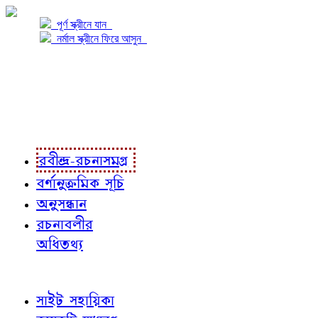
পূর্ণ স্ক্রীনে যান
নর্মাল স্ক্রীনে ফিরে আসুন
প্রকল্প সম্বন্ধে
প্রকল্প রূপায়ণে
রবীন্দ্র-রচনাবলী
রবীন্দ্র-রচনাসমগ্র
বর্ণানুক্রমিক সূচি
অনুসন্ধান
রচনাবলীর
অধিতথ্য
জ্ঞাতব্য বিষয়
সাইট সহায়িকা