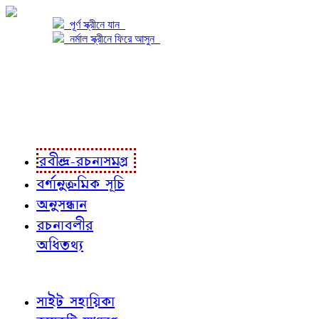
পূর্ণ স্ক্রীনে যান
নর্মাল স্ক্রীনে ফিরে আসুন
প্রকল্প সম্বন্ধে
প্রকল্প রূপায়ণে
রবীন্দ্র-রচনাবলী
রবীন্দ্র-রচনাসমগ্র
বর্ণানুক্রমিক সূচি
অনুসন্ধান
রচনাবলীর
অধিতথ্য
জ্ঞাতব্য বিষয়
সাইট সহায়িকা