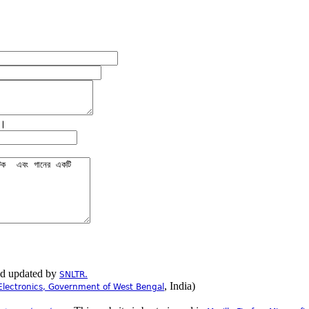
ে।
nd updated by
SNLTR.
, India)
Electronics, Government of West Bengal