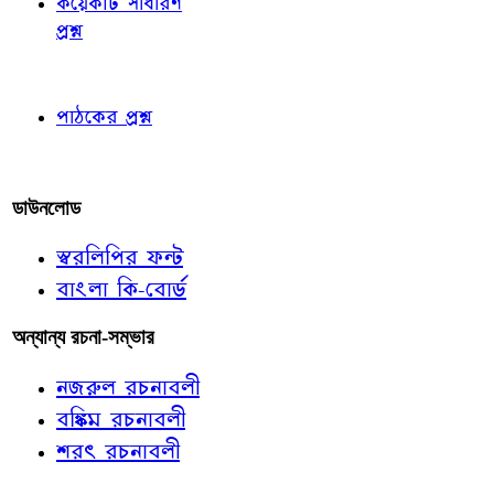
কয়েকটি সাধারণ
প্রশ্ন
পাঠকের চোখে
পাঠকের প্রশ্ন
আমাদের লিখুন
ডাউনলোড
স্বরলিপির ফন্ট
বাংলা কি-বোর্ড
অন্যান্য রচনা-সম্ভার
নজরুল রচনাবলী
বঙ্কিম রচনাবলী
শরৎ রচনাবলী