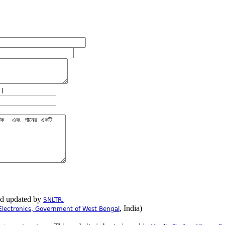
ে।
nd updated by
SNLTR.
, India)
Electronics, Government of West Bengal