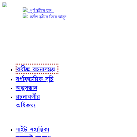
পূর্ণ স্ক্রীনে যান
নর্মাল স্ক্রীনে ফিরে আসুন
প্রকল্প সম্বন্ধে
প্রকল্প রূপায়ণে
রবীন্দ্র-রচনাবলী
রবীন্দ্র-রচনাসমগ্র
বর্ণানুক্রমিক সূচি
অনুসন্ধান
রচনাবলীর
অধিতথ্য
জ্ঞাতব্য বিষয়
সাইট সহায়িকা