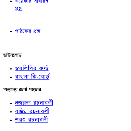
কয়েকটি সাধারণ
প্রশ্ন
পাঠকের চোখে
পাঠকের প্রশ্ন
আমাদের লিখুন
ডাউনলোড
স্বরলিপির ফন্ট
বাংলা কি-বোর্ড
অন্যান্য রচনা-সম্ভার
নজরুল রচনাবলী
বঙ্কিম রচনাবলী
শরৎ রচনাবলী