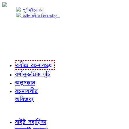
পূর্ণ স্ক্রীনে যান
নর্মাল স্ক্রীনে ফিরে আসুন
প্রকল্প সম্বন্ধে
প্রকল্প রূপায়ণে
রবীন্দ্র-রচনাবলী
রবীন্দ্র-রচনাসমগ্র
বর্ণানুক্রমিক সূচি
অনুসন্ধান
রচনাবলীর
অধিতথ্য
জ্ঞাতব্য বিষয়
সাইট সহায়িকা