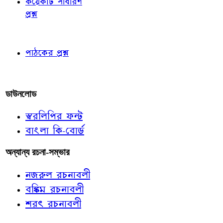
কয়েকটি সাধারণ
প্রশ্ন
পাঠকের চোখে
পাঠকের প্রশ্ন
আমাদের লিখুন
ডাউনলোড
স্বরলিপির ফন্ট
বাংলা কি-বোর্ড
অন্যান্য রচনা-সম্ভার
নজরুল রচনাবলী
বঙ্কিম রচনাবলী
শরৎ রচনাবলী