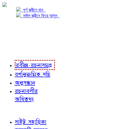
পূর্ণ স্ক্রীনে যান
নর্মাল স্ক্রীনে ফিরে আসুন
প্রকল্প সম্বন্ধে
প্রকল্প রূপায়ণে
রবীন্দ্র-রচনাবলী
রবীন্দ্র-রচনাসমগ্র
বর্ণানুক্রমিক সূচি
অনুসন্ধান
রচনাবলীর
অধিতথ্য
জ্ঞাতব্য বিষয়
সাইট সহায়িকা