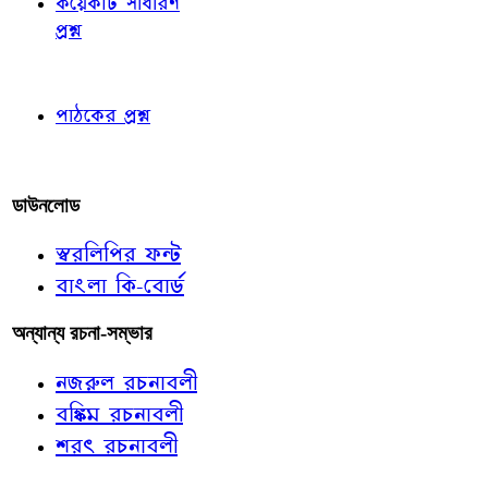
কয়েকটি সাধারণ
প্রশ্ন
পাঠকের চোখে
পাঠকের প্রশ্ন
আমাদের লিখুন
ডাউনলোড
স্বরলিপির ফন্ট
বাংলা কি-বোর্ড
অন্যান্য রচনা-সম্ভার
নজরুল রচনাবলী
বঙ্কিম রচনাবলী
শরৎ রচনাবলী