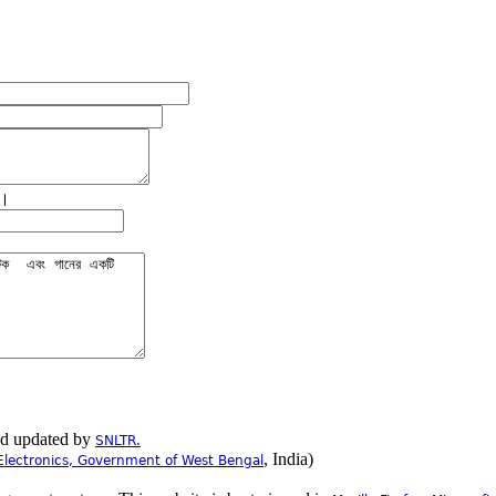
ে।
nd updated by
SNLTR.
, India)
Electronics, Government of West Bengal