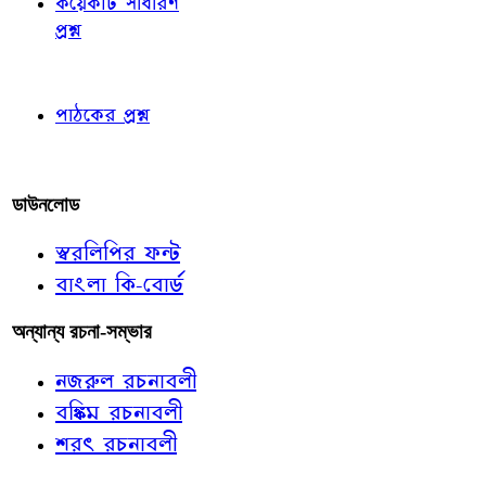
কয়েকটি সাধারণ
প্রশ্ন
পাঠকের চোখে
পাঠকের প্রশ্ন
আমাদের লিখুন
ডাউনলোড
স্বরলিপির ফন্ট
বাংলা কি-বোর্ড
অন্যান্য রচনা-সম্ভার
নজরুল রচনাবলী
বঙ্কিম রচনাবলী
শরৎ রচনাবলী