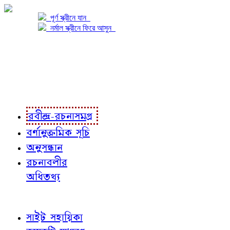
পূর্ণ স্ক্রীনে যান
নর্মাল স্ক্রীনে ফিরে আসুন
প্রকল্প সম্বন্ধে
প্রকল্প রূপায়ণে
রবীন্দ্র-রচনাবলী
রবীন্দ্র-রচনাসমগ্র
বর্ণানুক্রমিক সূচি
অনুসন্ধান
রচনাবলীর
অধিতথ্য
জ্ঞাতব্য বিষয়
সাইট সহায়িকা