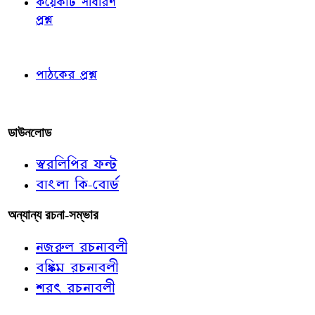
কয়েকটি সাধারণ
প্রশ্ন
পাঠকের চোখে
পাঠকের প্রশ্ন
আমাদের লিখুন
ডাউনলোড
স্বরলিপির ফন্ট
বাংলা কি-বোর্ড
অন্যান্য রচনা-সম্ভার
নজরুল রচনাবলী
বঙ্কিম রচনাবলী
শরৎ রচনাবলী