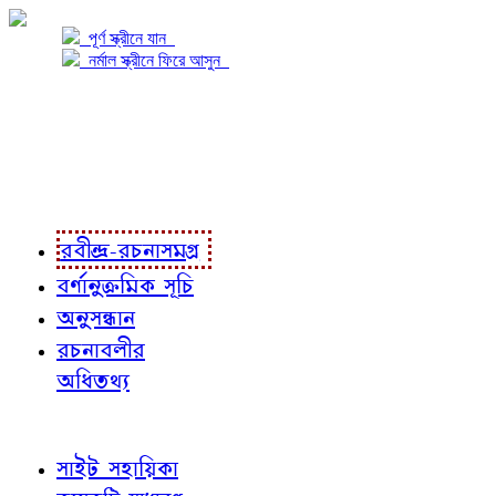
পূর্ণ স্ক্রীনে যান
নর্মাল স্ক্রীনে ফিরে আসুন
প্রকল্প সম্বন্ধে
প্রকল্প রূপায়ণে
রবীন্দ্র-রচনাবলী
রবীন্দ্র-রচনাসমগ্র
বর্ণানুক্রমিক সূচি
অনুসন্ধান
রচনাবলীর
অধিতথ্য
জ্ঞাতব্য বিষয়
সাইট সহায়িকা