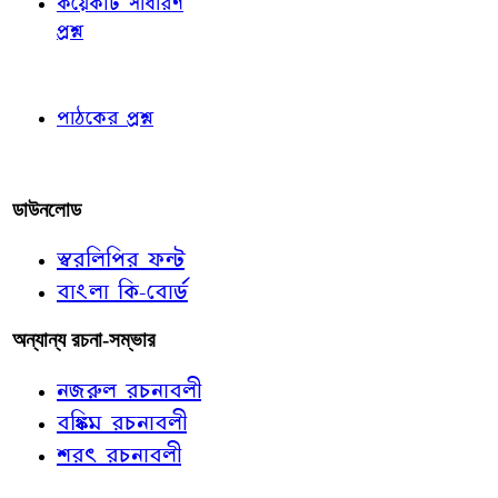
কয়েকটি সাধারণ
প্রশ্ন
পাঠকের চোখে
পাঠকের প্রশ্ন
আমাদের লিখুন
ডাউনলোড
স্বরলিপির ফন্ট
বাংলা কি-বোর্ড
অন্যান্য রচনা-সম্ভার
নজরুল রচনাবলী
বঙ্কিম রচনাবলী
শরৎ রচনাবলী