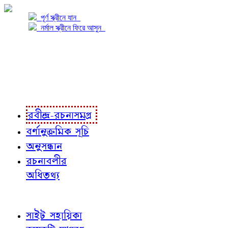
পূর্ণ স্ক্রীনে যান
নর্মাল স্ক্রীনে ফিরে আসুন
প্রকল্প সম্বন্ধে
প্রকল্প রূপায়ণে
রবীন্দ্র-রচনাবলী
রবীন্দ্র-রচনাসমগ্র
বর্ণানুক্রমিক সূচি
অনুসন্ধান
রচনাবলীর
অধিতথ্য
জ্ঞাতব্য বিষয়
সাইট সহায়িকা