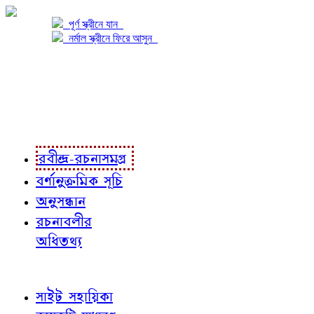
পূর্ণ স্ক্রীনে যান
নর্মাল স্ক্রীনে ফিরে আসুন
প্রকল্প সম্বন্ধে
প্রকল্প রূপায়ণে
রবীন্দ্র-রচনাবলী
রবীন্দ্র-রচনাসমগ্র
বর্ণানুক্রমিক সূচি
অনুসন্ধান
রচনাবলীর
অধিতথ্য
জ্ঞাতব্য বিষয়
সাইট সহায়িকা