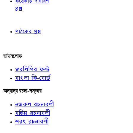
কয়েকটি সাধারণ
প্রশ্ন
পাঠকের চোখে
পাঠকের প্রশ্ন
আমাদের লিখুন
ডাউনলোড
স্বরলিপির ফন্ট
বাংলা কি-বোর্ড
অন্যান্য রচনা-সম্ভার
নজরুল রচনাবলী
বঙ্কিম রচনাবলী
শরৎ রচনাবলী