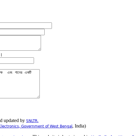
ে।
nd updated by
SNLTR.
, India)
Electronics, Government of West Bengal