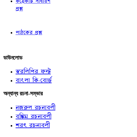
কয়েকটি সাধারণ
প্রশ্ন
পাঠকের চোখে
পাঠকের প্রশ্ন
আমাদের লিখুন
ডাউনলোড
স্বরলিপির ফন্ট
বাংলা কি-বোর্ড
অন্যান্য রচনা-সম্ভার
নজরুল রচনাবলী
বঙ্কিম রচনাবলী
শরৎ রচনাবলী