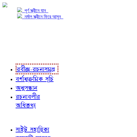
পূর্ণ স্ক্রীনে যান
নর্মাল স্ক্রীনে ফিরে আসুন
প্রকল্প সম্বন্ধে
প্রকল্প রূপায়ণে
রবীন্দ্র-রচনাবলী
রবীন্দ্র-রচনাসমগ্র
বর্ণানুক্রমিক সূচি
অনুসন্ধান
রচনাবলীর
অধিতথ্য
জ্ঞাতব্য বিষয়
সাইট সহায়িকা