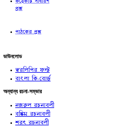
কয়েকটি সাধারণ
প্রশ্ন
পাঠকের চোখে
পাঠকের প্রশ্ন
আমাদের লিখুন
ডাউনলোড
স্বরলিপির ফন্ট
বাংলা কি-বোর্ড
অন্যান্য রচনা-সম্ভার
নজরুল রচনাবলী
বঙ্কিম রচনাবলী
শরৎ রচনাবলী