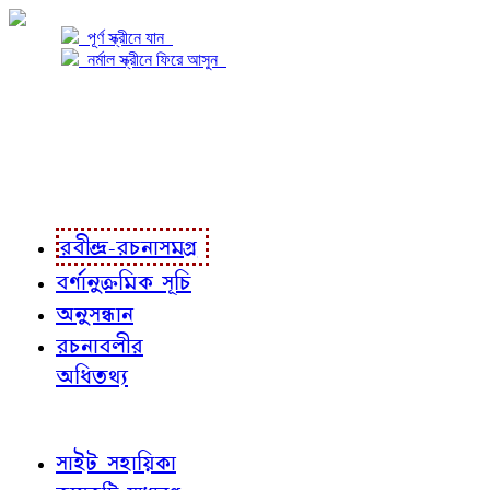
পূর্ণ স্ক্রীনে যান
নর্মাল স্ক্রীনে ফিরে আসুন
প্রকল্প সম্বন্ধে
প্রকল্প রূপায়ণে
রবীন্দ্র-রচনাবলী
রবীন্দ্র-রচনাসমগ্র
বর্ণানুক্রমিক সূচি
অনুসন্ধান
রচনাবলীর
অধিতথ্য
জ্ঞাতব্য বিষয়
সাইট সহায়িকা