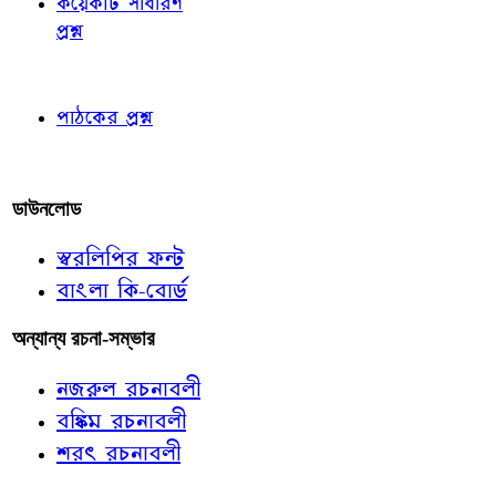
কয়েকটি সাধারণ
প্রশ্ন
পাঠকের চোখে
পাঠকের প্রশ্ন
আমাদের লিখুন
ডাউনলোড
স্বরলিপির ফন্ট
বাংলা কি-বোর্ড
অন্যান্য রচনা-সম্ভার
নজরুল রচনাবলী
বঙ্কিম রচনাবলী
শরৎ রচনাবলী