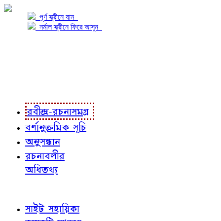
পূর্ণ স্ক্রীনে যান
নর্মাল স্ক্রীনে ফিরে আসুন
প্রকল্প সম্বন্ধে
প্রকল্প রূপায়ণে
রবীন্দ্র-রচনাবলী
রবীন্দ্র-রচনাসমগ্র
বর্ণানুক্রমিক সূচি
অনুসন্ধান
রচনাবলীর
অধিতথ্য
জ্ঞাতব্য বিষয়
সাইট সহায়িকা