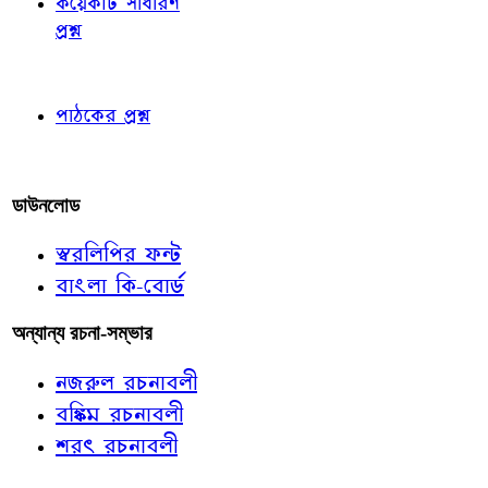
কয়েকটি সাধারণ
প্রশ্ন
পাঠকের চোখে
পাঠকের প্রশ্ন
আমাদের লিখুন
ডাউনলোড
স্বরলিপির ফন্ট
বাংলা কি-বোর্ড
অন্যান্য রচনা-সম্ভার
নজরুল রচনাবলী
বঙ্কিম রচনাবলী
শরৎ রচনাবলী