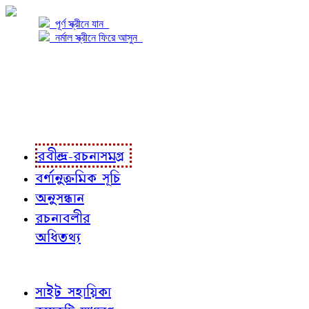
পূর্ণ স্ক্রীনে যান
নর্মাল স্ক্রীনে ফিরে আসুন
প্রকল্প সম্বন্ধে
প্রকল্প রূপায়ণে
রবীন্দ্র-রচনাবলী
রবীন্দ্র-রচনাসমগ্র
বর্ণানুক্রমিক সূচি
অনুসন্ধান
রচনাবলীর
অধিতথ্য
জ্ঞাতব্য বিষয়
সাইট সহায়িকা