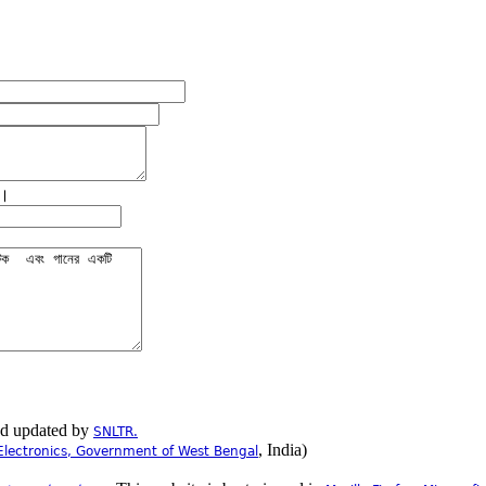
ে।
nd updated by
SNLTR.
, India)
Electronics, Government of West Bengal