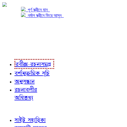
পূর্ণ স্ক্রীনে যান
নর্মাল স্ক্রীনে ফিরে আসুন
প্রকল্প সম্বন্ধে
প্রকল্প রূপায়ণে
রবীন্দ্র-রচনাবলী
রবীন্দ্র-রচনাসমগ্র
বর্ণানুক্রমিক সূচি
অনুসন্ধান
রচনাবলীর
অধিতথ্য
জ্ঞাতব্য বিষয়
সাইট সহায়িকা