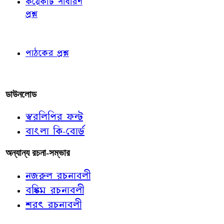
কয়েকটি সাধারণ
প্রশ্ন
পাঠকের চোখে
পাঠকের প্রশ্ন
আমাদের লিখুন
ডাউনলোড
স্বরলিপির ফন্ট
বাংলা কি-বোর্ড
অন্যান্য রচনা-সম্ভার
নজরুল রচনাবলী
বঙ্কিম রচনাবলী
শরৎ রচনাবলী