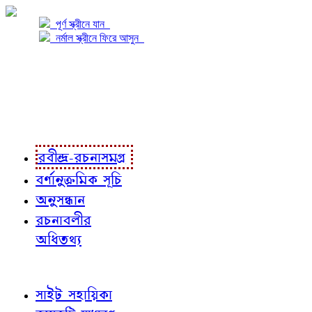
পূর্ণ স্ক্রীনে যান
নর্মাল স্ক্রীনে ফিরে আসুন
প্রকল্প সম্বন্ধে
প্রকল্প রূপায়ণে
রবীন্দ্র-রচনাবলী
রবীন্দ্র-রচনাসমগ্র
বর্ণানুক্রমিক সূচি
অনুসন্ধান
রচনাবলীর
অধিতথ্য
জ্ঞাতব্য বিষয়
সাইট সহায়িকা