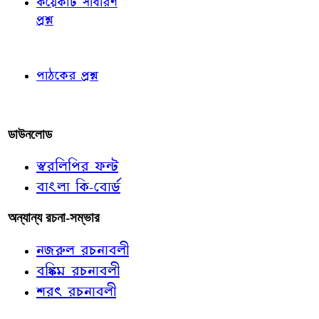
কয়েকটি সাধারণ
প্রশ্ন
পাঠকের চোখে
পাঠকের প্রশ্ন
আমাদের লিখুন
ডাউনলোড
স্বরলিপির ফন্ট
বাংলা কি-বোর্ড
অন্যান্য রচনা-সম্ভার
নজরুল রচনাবলী
বঙ্কিম রচনাবলী
শরৎ রচনাবলী