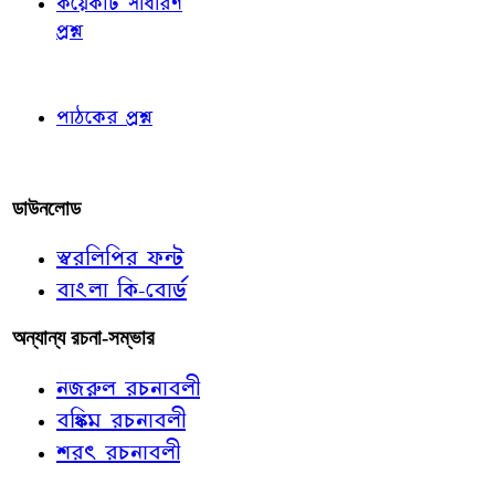
কয়েকটি সাধারণ
প্রশ্ন
পাঠকের চোখে
পাঠকের প্রশ্ন
আমাদের লিখুন
ডাউনলোড
স্বরলিপির ফন্ট
বাংলা কি-বোর্ড
অন্যান্য রচনা-সম্ভার
নজরুল রচনাবলী
বঙ্কিম রচনাবলী
শরৎ রচনাবলী