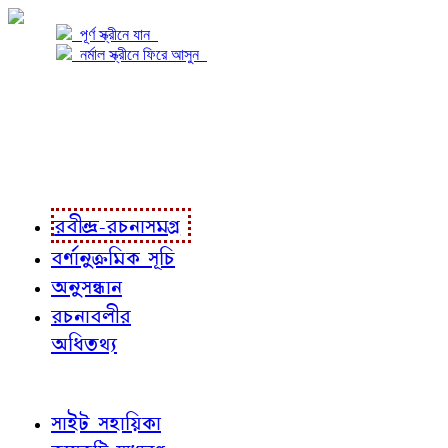
পূর্ণ স্ক্রীনে যান
নর্মাল স্ক্রীনে ফিরে আসুন
প্রকল্প সম্বন্ধে
প্রকল্প রূপায়ণে
রবীন্দ্র-রচনাবলী
রবীন্দ্র-রচনাসমগ্র
বর্ণানুক্রমিক সূচি
অনুসন্ধান
রচনাবলীর
অধিতথ্য
জ্ঞাতব্য বিষয়
সাইট সহায়িকা