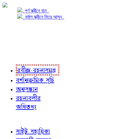
পূর্ণ স্ক্রীনে যান
নর্মাল স্ক্রীনে ফিরে আসুন
প্রকল্প সম্বন্ধে
প্রকল্প রূপায়ণে
রবীন্দ্র-রচনাবলী
রবীন্দ্র-রচনাসমগ্র
বর্ণানুক্রমিক সূচি
অনুসন্ধান
রচনাবলীর
অধিতথ্য
জ্ঞাতব্য বিষয়
সাইট সহায়িকা