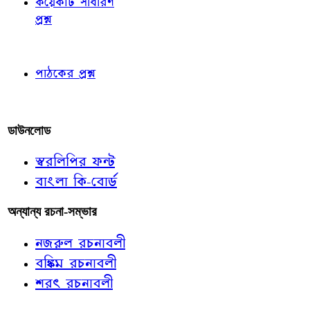
কয়েকটি সাধারণ
প্রশ্ন
পাঠকের চোখে
পাঠকের প্রশ্ন
আমাদের লিখুন
ডাউনলোড
স্বরলিপির ফন্ট
বাংলা কি-বোর্ড
অন্যান্য রচনা-সম্ভার
নজরুল রচনাবলী
বঙ্কিম রচনাবলী
শরৎ রচনাবলী