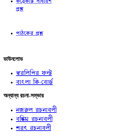
কয়েকটি সাধারণ
প্রশ্ন
পাঠকের চোখে
পাঠকের প্রশ্ন
আমাদের লিখুন
ডাউনলোড
স্বরলিপির ফন্ট
বাংলা কি-বোর্ড
অন্যান্য রচনা-সম্ভার
নজরুল রচনাবলী
বঙ্কিম রচনাবলী
শরৎ রচনাবলী