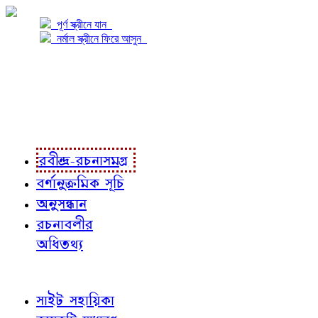
পূর্ণ স্ক্রীনে যান
নর্মাল স্ক্রীনে ফিরে আসুন
প্রকল্প সম্বন্ধে
প্রকল্প রূপায়ণে
রবীন্দ্র-রচনাবলী
রবীন্দ্র-রচনাসমগ্র
বর্ণানুক্রমিক সূচি
অনুসন্ধান
রচনাবলীর
অধিতথ্য
জ্ঞাতব্য বিষয়
সাইট সহায়িকা