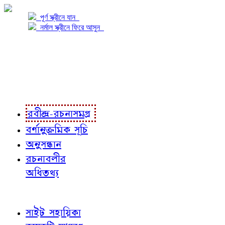
পূর্ণ স্ক্রীনে যান
নর্মাল স্ক্রীনে ফিরে আসুন
প্রকল্প সম্বন্ধে
প্রকল্প রূপায়ণে
রবীন্দ্র-রচনাবলী
রবীন্দ্র-রচনাসমগ্র
বর্ণানুক্রমিক সূচি
অনুসন্ধান
রচনাবলীর
অধিতথ্য
জ্ঞাতব্য বিষয়
সাইট সহায়িকা