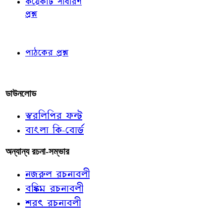
কয়েকটি সাধারণ
প্রশ্ন
পাঠকের চোখে
পাঠকের প্রশ্ন
আমাদের লিখুন
ডাউনলোড
স্বরলিপির ফন্ট
বাংলা কি-বোর্ড
অন্যান্য রচনা-সম্ভার
নজরুল রচনাবলী
বঙ্কিম রচনাবলী
শরৎ রচনাবলী