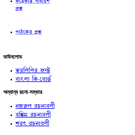
কয়েকটি সাধারণ
প্রশ্ন
পাঠকের চোখে
পাঠকের প্রশ্ন
আমাদের লিখুন
ডাউনলোড
স্বরলিপির ফন্ট
বাংলা কি-বোর্ড
অন্যান্য রচনা-সম্ভার
নজরুল রচনাবলী
বঙ্কিম রচনাবলী
শরৎ রচনাবলী