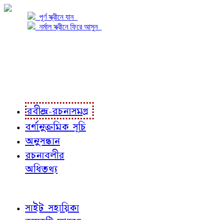
পূর্ণ স্ক্রীনে যান
নর্মাল স্ক্রীনে ফিরে আসুন
প্রকল্প সম্বন্ধে
প্রকল্প রূপায়ণে
রবীন্দ্র-রচনাবলী
রবীন্দ্র-রচনাসমগ্র
বর্ণানুক্রমিক সূচি
অনুসন্ধান
রচনাবলীর
অধিতথ্য
জ্ঞাতব্য বিষয়
সাইট সহায়িকা