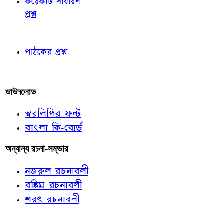
কয়েকটি সাধারণ
প্রশ্ন
পাঠকের চোখে
পাঠকের প্রশ্ন
আমাদের লিখুন
ডাউনলোড
স্বরলিপির ফন্ট
বাংলা কি-বোর্ড
অন্যান্য রচনা-সম্ভার
নজরুল রচনাবলী
বঙ্কিম রচনাবলী
শরৎ রচনাবলী