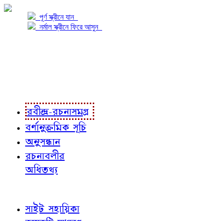
পূর্ণ স্ক্রীনে যান
নর্মাল স্ক্রীনে ফিরে আসুন
প্রকল্প সম্বন্ধে
প্রকল্প রূপায়ণে
রবীন্দ্র-রচনাবলী
রবীন্দ্র-রচনাসমগ্র
বর্ণানুক্রমিক সূচি
অনুসন্ধান
রচনাবলীর
অধিতথ্য
জ্ঞাতব্য বিষয়
সাইট সহায়িকা