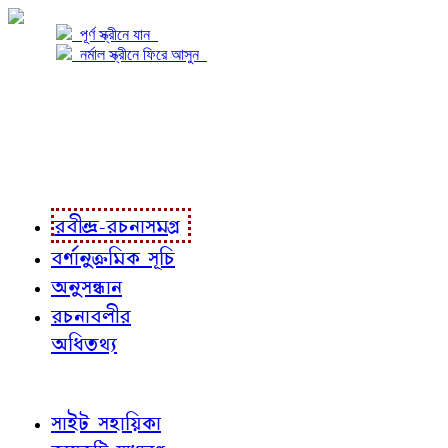
পূর্ণ স্ক্রীনে যান
নর্মাল স্ক্রীনে ফিরে আসুন
প্রকল্প সম্বন্ধে
প্রকল্প রূপায়ণে
রবীন্দ্র-রচনাবলী
রবীন্দ্র-রচনাসমগ্র
বর্ণানুক্রমিক সূচি
অনুসন্ধান
রচনাবলীর
অধিতথ্য
জ্ঞাতব্য বিষয়
সাইট সহায়িকা