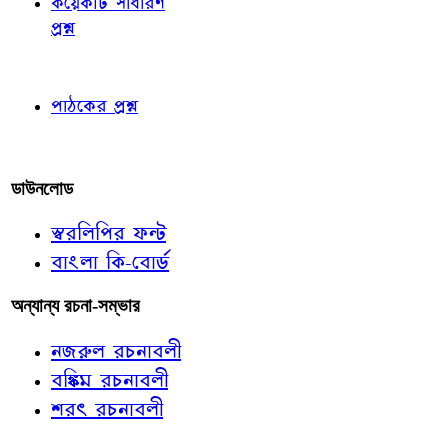
কয়েকটি সাধারণ
প্রশ্ন
পাঠকের চোখে
পাঠকের প্রশ্ন
আমাদের লিখুন
ডাউনলোড
স্বরলিপির ফন্ট
বাংলা কি-বোর্ড
অন্যান্য রচনা-সম্ভার
নজরুল রচনাবলী
বঙ্কিম রচনাবলী
শরৎ রচনাবলী