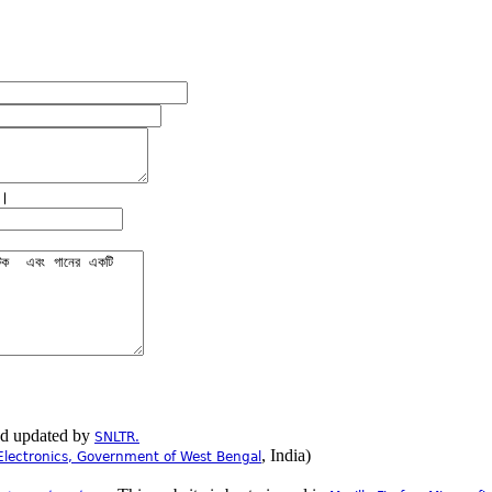
ে।
nd updated by
SNLTR.
, India)
Electronics, Government of West Bengal