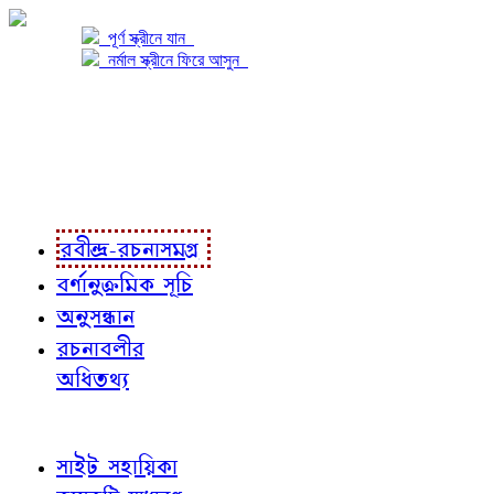
পূর্ণ স্ক্রীনে যান
নর্মাল স্ক্রীনে ফিরে আসুন
প্রকল্প সম্বন্ধে
প্রকল্প রূপায়ণে
রবীন্দ্র-রচনাবলী
রবীন্দ্র-রচনাসমগ্র
বর্ণানুক্রমিক সূচি
অনুসন্ধান
রচনাবলীর
অধিতথ্য
জ্ঞাতব্য বিষয়
সাইট সহায়িকা