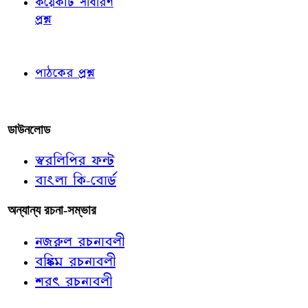
কয়েকটি সাধারণ
প্রশ্ন
পাঠকের চোখে
পাঠকের প্রশ্ন
আমাদের লিখুন
ডাউনলোড
স্বরলিপির ফন্ট
বাংলা কি-বোর্ড
অন্যান্য রচনা-সম্ভার
নজরুল রচনাবলী
বঙ্কিম রচনাবলী
শরৎ রচনাবলী