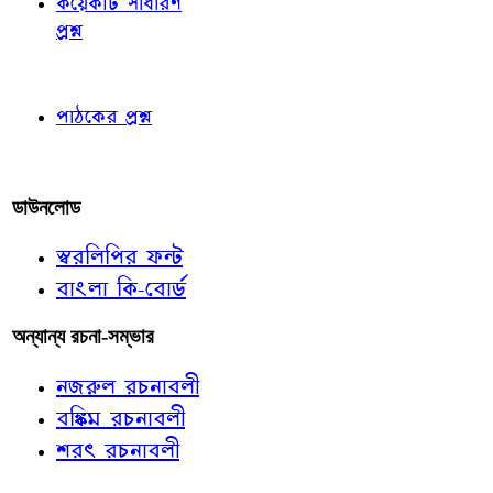
কয়েকটি সাধারণ
প্রশ্ন
পাঠকের চোখে
পাঠকের প্রশ্ন
আমাদের লিখুন
ডাউনলোড
স্বরলিপির ফন্ট
বাংলা কি-বোর্ড
অন্যান্য রচনা-সম্ভার
নজরুল রচনাবলী
বঙ্কিম রচনাবলী
শরৎ রচনাবলী