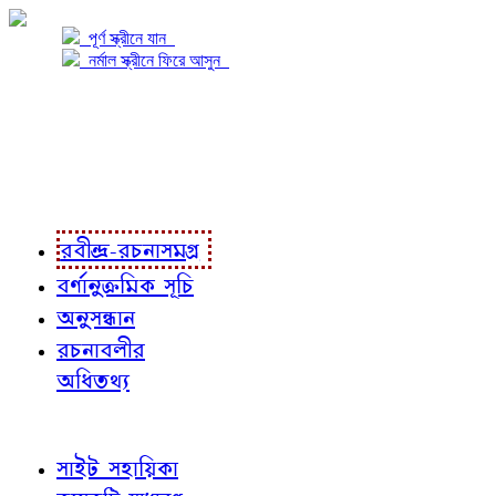
পূর্ণ স্ক্রীনে যান
নর্মাল স্ক্রীনে ফিরে আসুন
প্রকল্প সম্বন্ধে
প্রকল্প রূপায়ণে
রবীন্দ্র-রচনাবলী
রবীন্দ্র-রচনাসমগ্র
বর্ণানুক্রমিক সূচি
অনুসন্ধান
রচনাবলীর
অধিতথ্য
জ্ঞাতব্য বিষয়
সাইট সহায়িকা