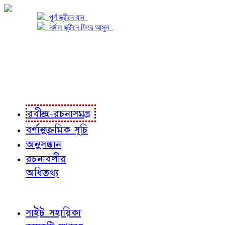
পূর্ণ স্ক্রীনে যান
নর্মাল স্ক্রীনে ফিরে আসুন
প্রকল্প সম্বন্ধে
প্রকল্প রূপায়ণে
রবীন্দ্র-রচনাবলী
রবীন্দ্র-রচনাসমগ্র
বর্ণানুক্রমিক সূচি
অনুসন্ধান
রচনাবলীর
অধিতথ্য
জ্ঞাতব্য বিষয়
সাইট সহায়িকা