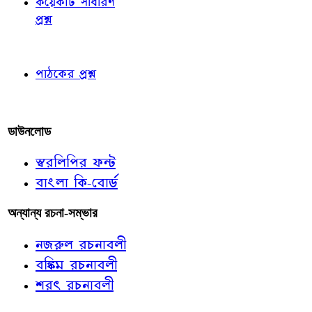
কয়েকটি সাধারণ
প্রশ্ন
পাঠকের চোখে
পাঠকের প্রশ্ন
আমাদের লিখুন
ডাউনলোড
স্বরলিপির ফন্ট
বাংলা কি-বোর্ড
অন্যান্য রচনা-সম্ভার
নজরুল রচনাবলী
বঙ্কিম রচনাবলী
শরৎ রচনাবলী