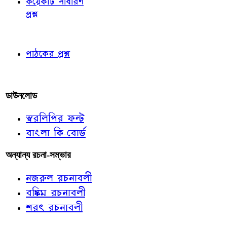
কয়েকটি সাধারণ
প্রশ্ন
পাঠকের চোখে
পাঠকের প্রশ্ন
আমাদের লিখুন
ডাউনলোড
স্বরলিপির ফন্ট
বাংলা কি-বোর্ড
অন্যান্য রচনা-সম্ভার
নজরুল রচনাবলী
বঙ্কিম রচনাবলী
শরৎ রচনাবলী