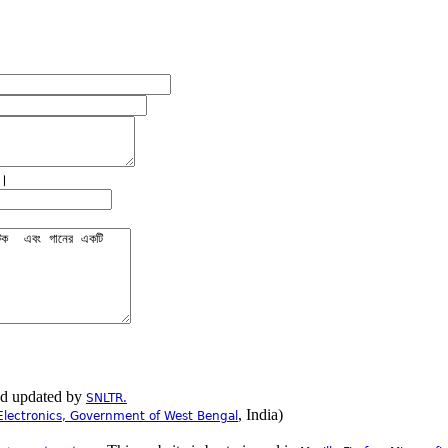
ে।
nd updated by
SNLTR.
, India)
Electronics, Government of West Bengal