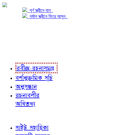
পূর্ণ স্ক্রীনে যান
নর্মাল স্ক্রীনে ফিরে আসুন
প্রকল্প সম্বন্ধে
প্রকল্প রূপায়ণে
রবীন্দ্র-রচনাবলী
রবীন্দ্র-রচনাসমগ্র
বর্ণানুক্রমিক সূচি
অনুসন্ধান
রচনাবলীর
অধিতথ্য
জ্ঞাতব্য বিষয়
সাইট সহায়িকা