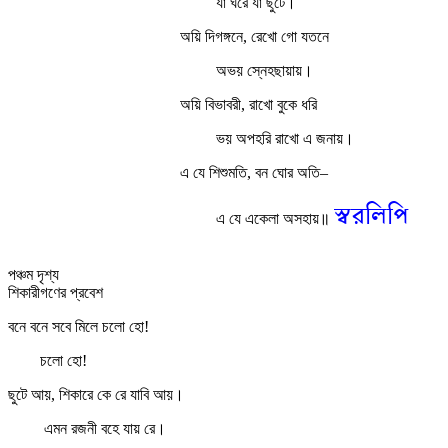
যা ঘরে যা ছুটে।
অয়ি দিগঙ্গনে, রেখো গো যতনে
অভয় স্নেহছায়ায়।
অয়ি বিভাবরী, রাখো বুকে ধরি
ভয় অপহরি রাখো এ জনায়।
এ যে শিশুমতি, বন ঘোর অতি–
স্বরলিপি
এ যে একেলা অসহায়॥
পঞ্চম দৃশ্য
শিকারীগণের প্রবেশ
বনে বনে সবে মিলে চলো হো!
চলো হো!
ছুটে আয়, শিকারে কে রে যাবি আয়।
এমন রজনী বহে যায় রে।