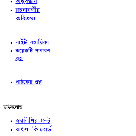
অনুসন্ধান
রচনাবলীর
অধিতথ্য
জ্ঞাতব্য বিষয়
সাইট সহায়িকা
কয়েকটি সাধারণ
প্রশ্ন
পাঠকের চোখে
পাঠকের প্রশ্ন
আমাদের লিখুন
ডাউনলোড
স্বরলিপির ফন্ট
বাংলা কি-বোর্ড