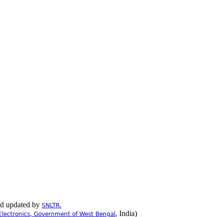
nd updated by
SNLTR.
, India)
Electronics, Government of West Bengal